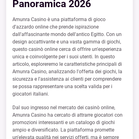
Panoramica 2026
Amunra Casino è una piattaforma di gioco
d'azzardo online che prende ispirazione
dall'affascinante mondo dell'antico Egitto. Con un
design accattivante e una vasta gamma di giochi,
questo casinò online cerca di offrire un'esperienza
unica e coinvolgente per i suoi utenti. In questo
articolo, esploreremo le caratteristiche principali di
Amunra Casino, analizzando l'offerta dei giochi, la
sicurezza e l'assistenza ai clienti per comprendere
se possa rappresentare una scelta valida per i
giocatori italiani.
Dal suo ingresso nel mercato dei casinò online,
Amunra Casino ha cercato di attrarre giocatori con
promozioni interessanti e un catalogo di giochi
ampio e diversificato. La piattaforma promette
un'elevata qualità nei servizi offerti, ma è sempre