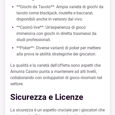
**Giochi da Tavolo**: Ampia varietà di giochi da
tavolo come blackjack, roulette e baccarat,
disponibili anche in versioni dal vivo.
**Casinò live**: Un'esperienza di gioco
immersiva con giochi in diretta trasmessi da
studi professionali.
**Poker**: Diverse varianti di poker per mettere
alla prova le abilità strategiche dei giocatori.
La qualità e la varietà dell'offerta sono aspetti che
Amunra Casino punta a mantenere ad alti livelli,
collaborando con sviluppatori di gioco rinomati nel
settore.
Sicurezza e Licenze
La sicurezza è un aspetto cruciale per i giocatori che