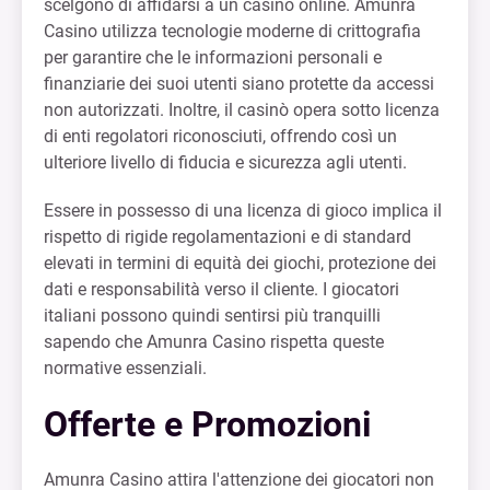
scelgono di affidarsi a un casinò online. Amunra
Casino utilizza tecnologie moderne di crittografia
per garantire che le informazioni personali e
finanziarie dei suoi utenti siano protette da accessi
non autorizzati. Inoltre, il casinò opera sotto licenza
di enti regolatori riconosciuti, offrendo così un
ulteriore livello di fiducia e sicurezza agli utenti.
Essere in possesso di una licenza di gioco implica il
rispetto di rigide regolamentazioni e di standard
elevati in termini di equità dei giochi, protezione dei
dati e responsabilità verso il cliente. I giocatori
italiani possono quindi sentirsi più tranquilli
sapendo che Amunra Casino rispetta queste
normative essenziali.
Offerte e Promozioni
Amunra Casino attira l'attenzione dei giocatori non