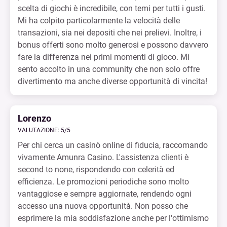
scelta di giochi è incredibile, con temi per tutti i gusti.
Mi ha colpito particolarmente la velocità delle
transazioni, sia nei depositi che nei prelievi. Inoltre, i
bonus offerti sono molto generosi e possono davvero
fare la differenza nei primi momenti di gioco. Mi
sento accolto in una community che non solo offre
divertimento ma anche diverse opportunità di vincita!
Lorenzo
VALUTAZIONE: 5/5
Per chi cerca un casinò online di fiducia, raccomando
vivamente Amunra Casino. L'assistenza clienti è
second to none, rispondendo con celerità ed
efficienza. Le promozioni periodiche sono molto
vantaggiose e sempre aggiornate, rendendo ogni
accesso una nuova opportunità. Non posso che
esprimere la mia soddisfazione anche per l'ottimismo