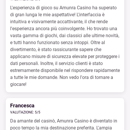
L'esperienza di gioco su Amunra Casino ha superato
di gran lunga le mie aspettative! L'interfaccia è
intuitiva e visivamente accattivante, il che rende
l'esperienza ancora più coinvolgente. Ho trovato una
vasta gamma di giochi, dai classici alle ultime novità,
e tutti hanno funzionato senza intoppi. Oltre al
divertimento, è stato rassicurante sapere che
applicano misure di sicurezza elevate per proteggere i
dati personali. Inoltre, il servizio clienti è stato
estremamente disponibile nel rispondere rapidamente
a tutte le mie domande. Non vedo l'ora di tornare a
giocare!
Francesca
VALUTAZIONE: 5/5
Da amante del casinò, Amunra Casino è diventato in
poco tempo la mia destinazione preferita. L'ampia