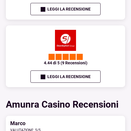
LEGGI LA RECENSIONE
4.44 di 5 (9 Recensioni)
LEGGI LA RECENSIONE
Amunra Casino Recensioni
Marco
VALUTAZIONE: 5/5