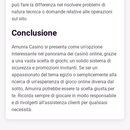
può fare la differenza nel risolvere problemi di
natura tecnica o domande relative alle operazioni
sul sito.
Conclusione
Amunra Casino si presenta come un'opzione
interessante nel panorama dei casinò online, grazie
a una vasta scelta di giochi, un solido sistema di
sicurezza e promozioni invitanti. Se sei un
appassionato del tema egizio o semplicemente alla
ricerca di un'esperienza di gioco online diversa dal
solito, Amunra potrebbe essere la scelta giusta per
te. Ricorda sempre di giocare in modo responsabile
e di rivolgerti all'assistenza clienti per qualsiasi
necessità.