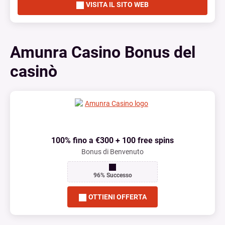
VISITA IL SITO WEB
Amunra Casino Bonus del
casinò
100% fino a €300 + 100 free spins
Bonus di Benvenuto
96% Successo
OTTIENI OFFERTA