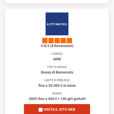
5 di 5 (8 Recensioni)
LICENZA
ADM
TIPO DI BONUS
Bonus di Benvenuto
LIMITE DI PRELIEVO
fino a 20.000 € al mese
BONUS
200% fino a 400 € + 100 giri gratuiti
VISITA IL SITO WEB