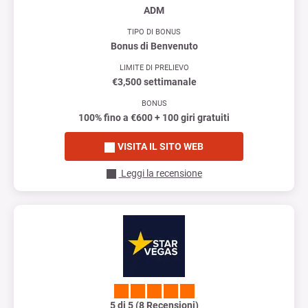
ADM
TIPO DI BONUS
Bonus di Benvenuto
LIMITE DI PRELIEVO
€3,500 settimanale
BONUS
100% fino a €600 + 100 giri gratuiti
VISITA IL SITO WEB
Leggi la recensione
5 di 5 (8 Recensioni)