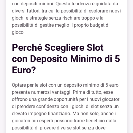
con depositi minimi. Questa tendenza è guidata da
diversi fattori, tra cui la possibilità di esplorare nuovi
giochi e strategie senza rischiare troppo e la
possibilità di gestire meglio il proprio budget di
gioco.
Perché Scegliere Slot
con Deposito Minimo di 5
Euro?
Optare per le slot con un deposito minimo di 5 euro
presenta numerosi vantaggi. Prima di tutto, esse
offrono una grande opportunità per i nuovi giocatori
di prendere confidenza con i giochi di slot senza un
elevato impegno finanziario. Ma non solo, anche i
giocatori più esperti possono trarre beneficio dalla
possibilità di provare diverse slot senza dover