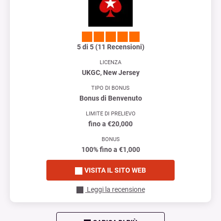
5 di 5 (11 Recensioni)
LICENZA
UKGC, New Jersey
TIPO DI BONUS
Bonus di Benvenuto
LIMITE DI PRELIEVO
fino a €20,000
BONUS
100% fino a €1,000
VISITA IL SITO WEB
Leggi la recensione