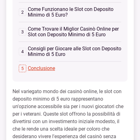
Come Funzionano le Slot con Deposito
Minimo di 5 Euro?
Come Trovare il Miglior Casinò Online per
Slot con Deposito Minimo di 5 Euro
Consigli per Giocare alle Slot con Deposito
Minimo di 5 Euro
Conclusione
Nel variegato mondo dei casinò online, le slot con
deposito minimo di 5 euro rappresentano
un'opzione accessibile sia per i nuovi giocatori che
per i veterani. Queste slot offrono la possibilità di
divertirsi con un investimento iniziale modesto, il
che le rende una scelta ideale per coloro che
desiderano vivere l'esperienza del casinò senza