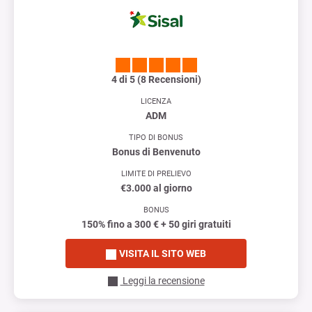
4 di 5 (8 Recensioni)
LICENZA
ADM
TIPO DI BONUS
Bonus di Benvenuto
LIMITE DI PRELIEVO
€3.000 al giorno
BONUS
150% fino a 300 € + 50 giri gratuiti
VISITA IL SITO WEB
Leggi la recensione