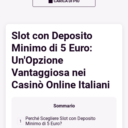
CARICA DI PIÙ
Slot con Deposito
Minimo di 5 Euro:
Un'Opzione
Vantaggiosa nei
Casinò Online Italiani
Sommario
Perché Scegliere Slot con Deposito
Minimo di 5 Euro?