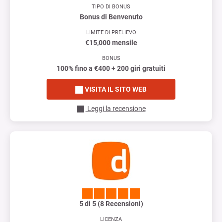
TIPO DI BONUS
Bonus di Benvenuto
LIMITE DI PRELIEVO
€15,000 mensile
BONUS
100% fino a €400 + 200 giri gratuiti
VISITA IL SITO WEB
Leggi la recensione
5 di 5 (8 Recensioni)
LICENZA