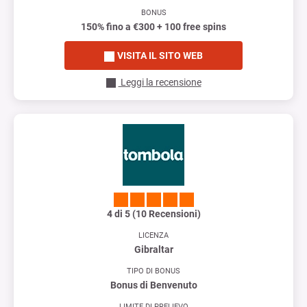
BONUS
150% fino a €300 + 100 free spins
VISITA IL SITO WEB
Leggi la recensione
4 di 5 (10 Recensioni)
LICENZA
Gibraltar
TIPO DI BONUS
Bonus di Benvenuto
LIMITE DI PRELIEVO