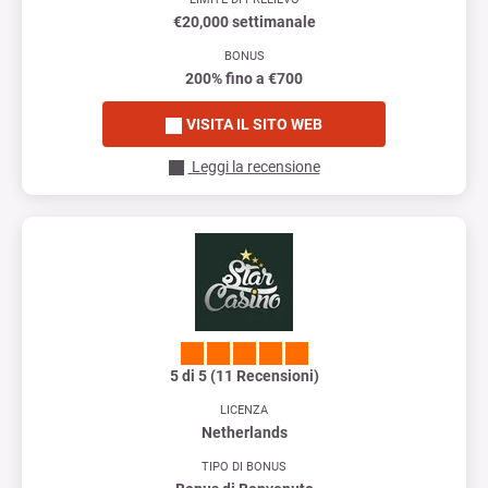
€20,000 settimanale
BONUS
200% fino a €700
VISITA IL SITO WEB
Leggi la recensione
5 di 5 (11 Recensioni)
LICENZA
Netherlands
TIPO DI BONUS